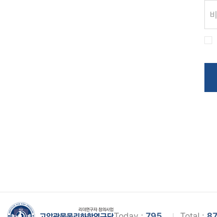
Today :
795
Total :
87