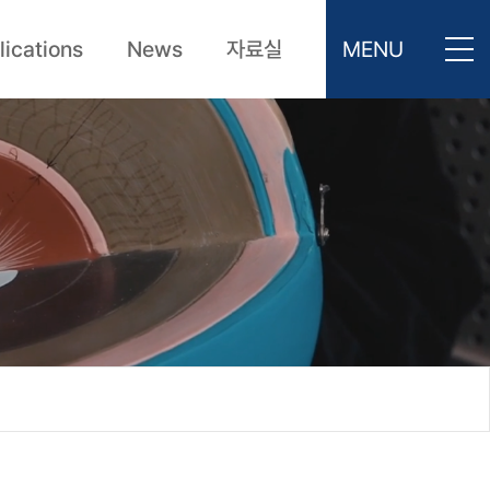
lications
News
자료실
MENU